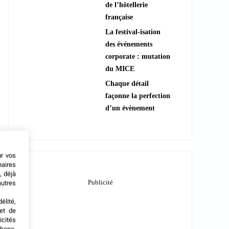
de l’hôtellerie
française
La festival-isation
des événements
corporate : mutation
du MICE
Chaque détail
façonne la perfection
d’un évènement
ur vos
naires
, déjà
autres
élité,
met de
icités