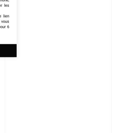
phone,
er les
e lien
t vous
our 6