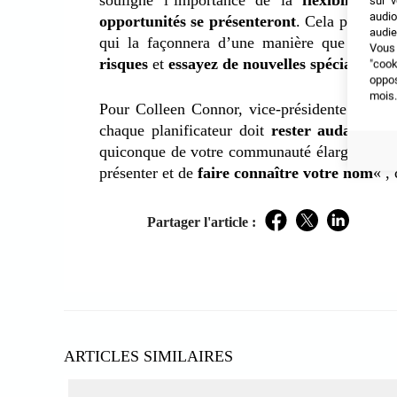
souligne l’importance de la
flexibilité
. “
sur v
audio
opportunités se présenteront
. Cela pourrait 
audie
qui la façonnera d’une manière que vous n
Vous 
risques
et
essayez de nouvelles spécialisatio
"coo
oppo
mois.
Pour Colleen Connor, vice-présidente et res
chaque planificateur doit
rester audacieux
.
quiconque de votre communauté élargie pour s
présenter et de
faire connaître votre nom
« , 
Partager l'article :
Facebook
Twitter
LinkedIn
ARTICLES SIMILAIRES