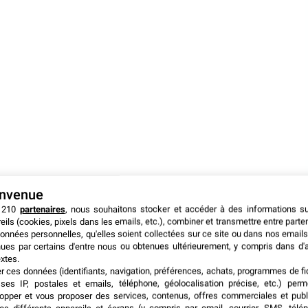
envenue
 210
partenaires
, nous souhaitons stocker et accéder à des informations s
eils (cookies, pixels dans les emails, etc.), combiner et transmettre entre parte
onnées personnelles, qu'elles soient collectées sur ce site ou dans nos emails
ues par certains d'entre nous ou obtenues ultérieurement, y compris dans d'
xtes.
er ces données (identifiants, navigation, préférences, achats, programmes de fid
ses IP, postales et emails, téléphone, géolocalisation précise, etc.) per
rketing, Gaylord Texan Resort and Convention Center,
opper et vous proposer des services, contenus, offres commerciales et publ