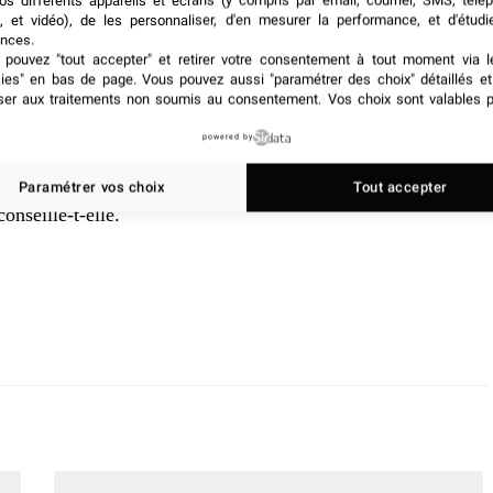
À mesure que notre industrie évolue,
de nouvelles
os différents appareils et écrans (y compris par email, courrier, SMS, télé
, et vidéo), de les personnaliser, d'en mesurer la performance, et d'étudi
être un grand tremplin pour l’équilibre de votre carrière
nces.
’avez jamais pensé”, dit-il. Osez donc
prendre des
pouvez "tout accepter" et retirer votre consentement à tout moment via l
ns
.
kies" en bas de page
. Vous pouvez aussi "paramétrer des choix" détaillés e
ser aux traitements non soumis au consentement. Vos choix sont valables p
ponsable des conférences chez Cetera Financial Group,
powered by
 « N’ayez pas peur de demander 15 ou 30 minutes à
avoir ce qu’il fait. C’est une excellente façon de vous
Paramétrer vos choix
Tout accepter
conseille-t-elle.