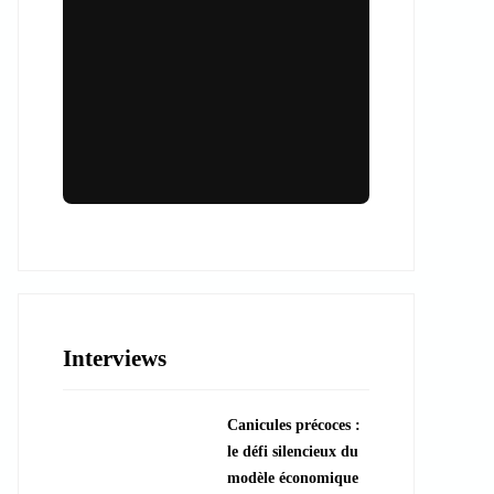
Lieux & animations pour des
événements inoubliables
Des espaces d'exception et des activités
uniques pour vos événements professionnels
ou particuliers.
Interviews
????️ Découvrir les lieux
Canicules précoces :
???? Explorer les animations
le défi silencieux du
modèle économique