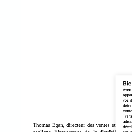
Bi
Avec
appar
vos d
déten
conte
Trait
adres
Thomas Egan, directeur des ventes et du ma
dével