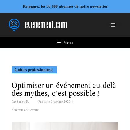
Aller
Rejoignez les 30 000 abonnés de notre newsletter
au
contenu
Menu
Menu
Guides professionnels
Optimiser un événement au-delà
des mythes, c’est possible !
Par
Sandy R.
Publié le
9 janvier 2020
|
2 minutes de lecture