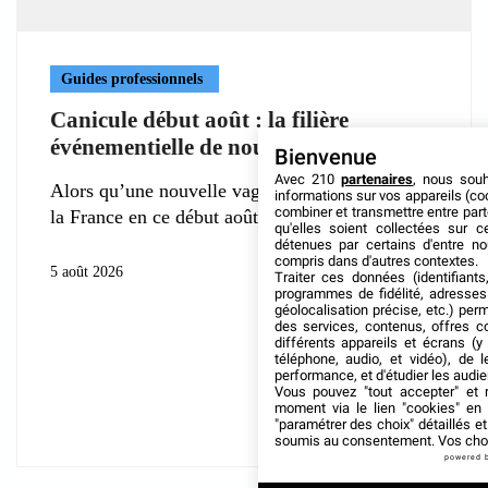
Guides professionnels
Canicule début août : la filière
événementielle de nouveau à l’épreuve
Bienvenue
Avec 210
partenaires
, nous sou
Alors qu’une nouvelle vague de chaleur frappe
informations sur vos appareils (coo
combiner et transmettre entre par
la France en ce début août
qu'elles soient collectées sur 
détenues par certains d'entre no
compris dans d'autres contextes.
5 août 2026
Traiter ces données (identifiants
programmes de fidélité, adresses 
géolocalisation précise, etc.) per
des services, contenus, offres c
différents appareils et écrans (y
téléphone, audio, et vidéo), de l
performance, et d'étudier les audi
Vous pouvez "tout accepter" et r
moment via le lien "cookies" en
"paramétrer des choix" détaillés e
soumis au consentement. Vos choix
powered 