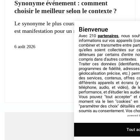
Synonyme événement : comment
choisir le meilleur selon le contexte ?
Le synonyme le plus courant du mot événement
Bienvenue
est manifestation pour un rassemblement
Avec 210
partenaires
, nous sou
informations sur vos appareils (coo
combiner et transmettre entre par
6 août 2026
qu'elles soient collectées sur 
détenues par certains d'entre no
compris dans d'autres contextes.
Traiter ces données (identifiants
programmes de fidélité, adresses 
géolocalisation précise, etc.) per
des services, contenus, offres c
différents appareils et écrans (y
téléphone, audio, et vidéo), de l
performance, et d'étudier les audi
Vous pouvez "tout accepter" et r
moment via le lien "cookies" en
"paramétrer des choix" détaillés e
soumis au consentement. Vos choix
powered 
Tout a