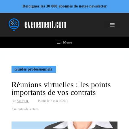
Aller
Rejoignez les 30 000 abonnés de notre newsletter
au
contenu
Menu
Menu
Guides professionnels
Réunions virtuelles : les points
importants de vos contrats
Par
Sandy R.
Publié le
7 mai 2020
|
2 minutes de lecture