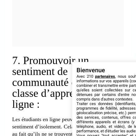
7. Promouvoir un
sentiment de
Bienvenue
Avec 210
partenaires
, nous sou
communauté dans la
informations sur vos appareils (coo
combiner et transmettre entre par
classe d’apprentissage en
qu'elles soient collectées sur 
détenues par certains d'entre no
compris dans d'autres contextes.
ligne :
Traiter ces données (identifiants
programmes de fidélité, adresses 
géolocalisation précise, etc.) per
des services, contenus, offres c
Les étudiants en ligne peuvent éprouver un
différents appareils et écrans (y
sentiment d’isolement. Cela est dû principalement
téléphone, audio, et vidéo), de l
performance, et d'étudier les audi
au fait qu’ils ne se trouvent pas au même endroit
Vous pouvez "tout accepter" et r