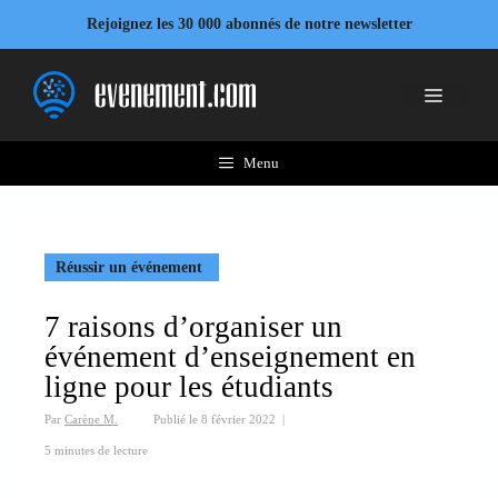
Aller
Rejoignez les 30 000 abonnés de notre newsletter
au
contenu
Menu
Menu
Réussir un événement
7 raisons d’organiser un
événement d’enseignement en
ligne pour les étudiants
Par
Carène M.
Publié le
8 février 2022
|
5 minutes de lecture