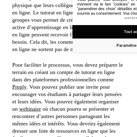
moment via le lien "cookies" en
physique que leurs collègues ou leurs instructeurs
"paramétrer des choix" détaillés e
en ligne. Le tutorat en ligne collaboratif et en
soumis au consentement. Vos choix
powered 
groupes vous permet de créer une communauté
active d’apprentissage en ligne où les apprenants
Tout a
en ligne peuvent recevoir l’aide dont ils ont
besoin. Cela dit, les communautés d’apprentissage
Paramétrer
en ligne ne sortent pas de nulle part.
Pour faciliter le processus, vous devez préparer le
terrain en créant un compte de tutorat en ligne
dans des plateformes professionnelles comme
Preply
. Vous pouvez publier une invite pour
encourager vos étudiants à partager leurs pensées
et leurs idées. Vous pouvez également organiser
un
webinaire
où chacun pourra se présenter et
rencontrer d’autres personnes partageant les
mêmes idées et intérêts. Vous devriez également
dresser une liste de ressources en ligne que les