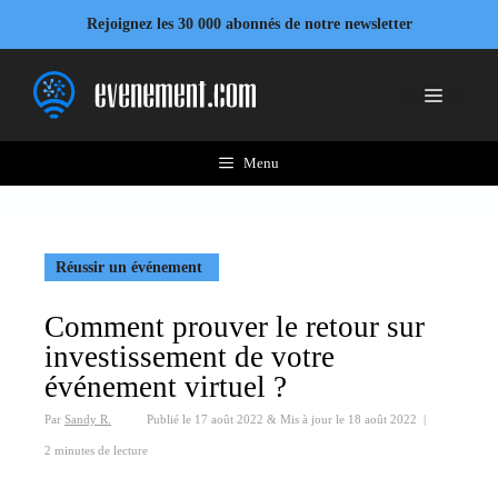
Aller
Rejoignez les 30 000 abonnés de notre newsletter
au
contenu
Menu
Menu
Réussir un événement
Comment prouver le retour sur
investissement de votre
événement virtuel ?
Par
Sandy R.
Publié le
17 août 2022
&
Mis à jour le
18 août 2022
|
2 minutes de lecture