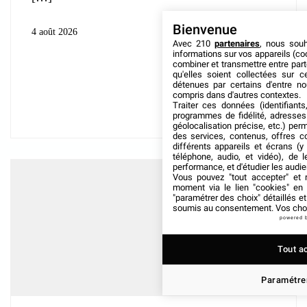
Bienvenue
4 août 2026
Avec 210
partenaires
, nous sou
informations sur vos appareils (coo
combiner et transmettre entre par
qu'elles soient collectées sur 
détenues par certains d'entre no
compris dans d'autres contextes.
Traiter ces données (identifiants
programmes de fidélité, adresses 
géolocalisation précise, etc.) per
des services, contenus, offres c
différents appareils et écrans (y
téléphone, audio, et vidéo), de l
performance, et d'étudier les audi
Vous pouvez "tout accepter" et r
moment via le lien "cookies" en
"paramétrer des choix" détaillés e
soumis au consentement. Vos choix
powered 
Tout a
Paramétrer