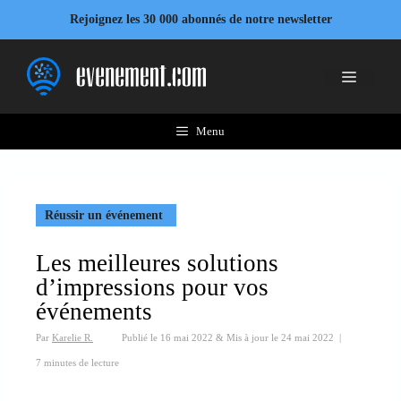
Aller
Rejoignez les 30 000 abonnés de notre newsletter
au
contenu
Menu
Menu
Réussir un événement
Les meilleures solutions
d’impressions pour vos
événements
Par
Karelie R.
Publié le
16 mai 2022
&
Mis à jour le
24 mai 2022
|
7 minutes de lecture