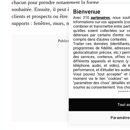
chacun pour prendre notamment la forme
souhaitée. Ensuite, il peut être distribué aux
Bienvenue
clients et prospects ou être collé sur différents
Avec 210
partenaires
, nous sou
informations sur vos appareils (coo
supports : fenêtres, murs, meubles, stands, portes.
combiner et transmettre entre par
qu'elles soient collectées sur 
détenues par certains d'entre no
compris dans d'autres contextes.
Traiter ces données (identifiants
programmes de fidélité, adresses 
géolocalisation précise, etc.) per
des services, contenus, offres c
différents appareils et écrans (y
téléphone, audio, et vidéo), de l
performance, et d'étudier les audi
Vous pouvez "tout accepter" et r
moment via le lien "cookies" en
"paramétrer des choix" détaillés e
soumis au consentement. Vos choix
powered 
Tout a
Paramétrer