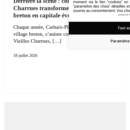
Derrière la scène : comment les Vieilles
moment via le lien "cookies" en
"paramétrer des choix" détaillés e
Charrues transforment un village
soumis au consentement. Vos choix
breton en capitale événementielle ?
powered 
Chaque année, Carhaix-Plouguer, paisible
Tout a
village breton, s’anime comme jamais. Avec les
Vieilles Charrues,
Paramétrer
18 juillet 2026