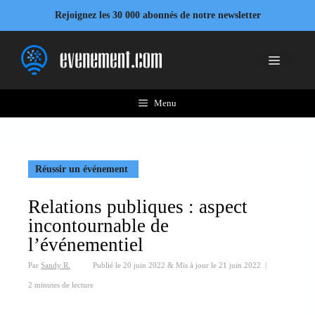
Aller
Rejoignez les 30 000 abonnés de notre newsletter
au
contenu
Menu
Menu
Réussir un événement
Relations publiques : aspect
incontournable de
l’événementiel
Par
Sandy R.
Publié le
20 juin 2022
&
Mis à jour le
21 juin 2022
|
2 minutes de lecture