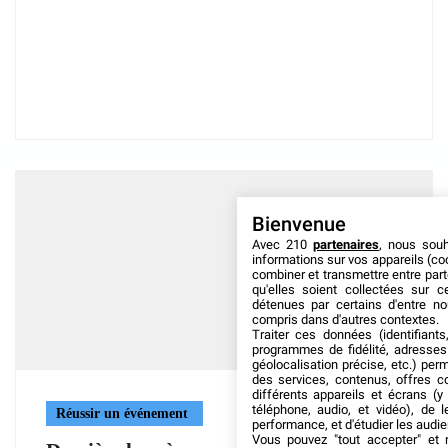
Bienvenue
Avec 210
partenaires
, nous sou
informations sur vos appareils (coo
combiner et transmettre entre par
qu'elles soient collectées sur 
détenues par certains d'entre no
compris dans d'autres contextes.
Traiter ces données (identifiants
programmes de fidélité, adresses 
géolocalisation précise, etc.) per
des services, contenus, offres c
différents appareils et écrans (y
téléphone, audio, et vidéo), de l
Réussir un événement
performance, et d'étudier les audi
Vous pouvez "tout accepter" et r