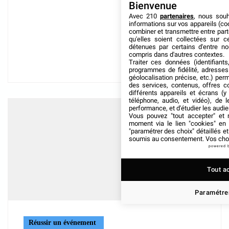
Bienvenue
Avec 210
partenaires
, nous sou
informations sur vos appareils (coo
combiner et transmettre entre par
qu'elles soient collectées sur 
détenues par certains d'entre no
compris dans d'autres contextes.
Traiter ces données (identifiants
programmes de fidélité, adresses 
géolocalisation précise, etc.) per
des services, contenus, offres c
différents appareils et écrans (y
téléphone, audio, et vidéo), de l
performance, et d'étudier les audi
Vous pouvez "tout accepter" et r
moment via le lien "cookies" en
"paramétrer des choix" détaillés e
soumis au consentement. Vos choix
powered 
Tout a
Paramétrer
Réussir un événement