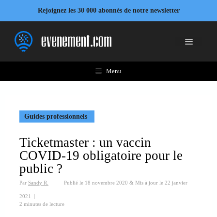
Aller
Rejoignez les 30 000 abonnés de notre newsletter
au
contenu
Menu
Menu
Guides professionnels
Ticketmaster : un vaccin
COVID-19 obligatoire pour le
public ?
Par
Sandy R.
Publié le
18 novembre 2020
&
Mis à jour le
22 janvier
2021
|
2 minutes de lecture