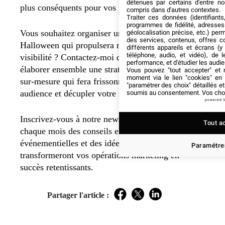
détenues par certains d'entre no
plus conséquents pour vos prochaines initiatives.
compris dans d'autres contextes.
Traiter ces données (identifiants
programmes de fidélité, adresses 
Vous souhaitez organiser un événement
géolocalisation précise, etc.) per
des services, contenus, offres c
Halloween qui propulsera réellement votre
différents appareils et écrans (y
téléphone, audio, et vidéo), de l
visibilité ? Contactez-moi dès maintenant pour
performance, et d'étudier les audi
élaborer ensemble une stratégie événementielle
Vous pouvez "tout accepter" et r
moment via le lien "cookies" en
sur-mesure qui fera frissonner de plaisir votre
"paramétrer des choix" détaillés e
audience et décupler votre notoriété.
soumis au consentement. Vos choix
powered 
Inscrivez-vous à notre newsletter pour recevoir
Tout a
chaque mois des conseils exclusifs, des tendances
événementielles et des idées créatives qui
Paramétrer
transformeront vos opérations marketing en
succès retentissants.
Partager l'article :
Facebook
Twitter
LinkedIn