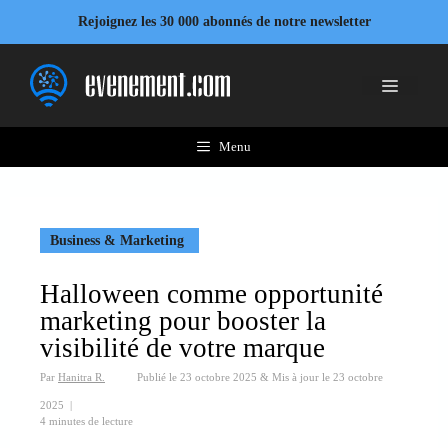
Aller
Rejoignez les 30 000 abonnés de notre newsletter
au
contenu
Menu
Menu
Business & Marketing
Halloween comme opportunité
marketing pour booster la
visibilité de votre marque
Par
Hanitra R.
Publié le
23 octobre 2025
&
Mis à jour le
23 octobre
2025
|
4 minutes de lecture