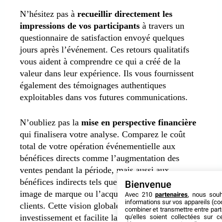
N’hésitez pas à
recueillir directement les
impressions de vos participants
à travers un
questionnaire de satisfaction envoyé quelques
jours après l’événement.
Ces retours qualitatifs
vous aident à comprendre ce qui a créé de la
valeur dans leur expérience. Ils vous fournissent
également des témoignages authentiques
exploitables dans vos futures communications.
N’oubliez pas la
mise en perspective financière
qui finalisera votre analyse. Comparez le coût
total de votre opération événementielle aux
bénéfices directs comme l’augmentation des
ventes pendant la période, mais aussi aux
bénéfices indirects tels que la valorisation de votre
Bienvenue
image de marque ou l’acquisition de nouveaux
Avec 210
partenaires
, nous sou
informations sur vos appareils (coo
clients. Cette vision globale justifie votre
combiner et transmettre entre par
investissement et facilite la validation de budgets
qu'elles soient collectées sur 