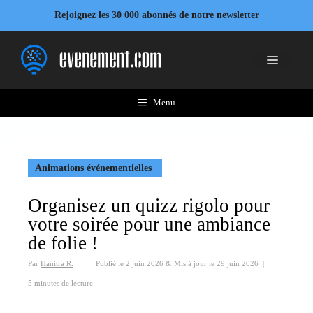
Aller
Rejoignez les 30 000 abonnés de notre newsletter
au
contenu
Menu
Menu
Animations événementielles
Organisez un quizz rigolo pour
votre soirée pour une ambiance
de folie !
Par
Hanitra R.
Publié le
2 juin 2026
&
Mis à jour le
29 juin 2026
|
5 minutes de lecture