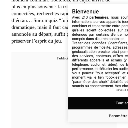
plus en plus souvent : la triche. Montres
Bienvenue
connectées, recherches rapides, captures
Avec 210
partenaires
, nous sou
d’écran… Sur un quiz “fun”, ce n’est pas
informations sur vos appareils (coo
combiner et transmettre entre par
dramatique, mais il faut cadrer. Une règle simple,
qu'elles soient collectées sur 
annoncée au départ, suffit généralement à
détenues par certains d'entre no
compris dans d'autres contextes.
préserver l’esprit du jeu.
Traiter ces données (identifiants
programmes de fidélité, adresses 
géolocalisation précise, etc.) per
des services, contenus, offres c
différents appareils et écrans (y
téléphone, audio, et vidéo), de l
performance, et d'étudier les audi
Vous pouvez "tout accepter" et r
moment via le lien "cookies" en
"paramétrer des choix" détaillés e
soumis au consentement. Vos choix
powered 
Tout a
Paramétrer