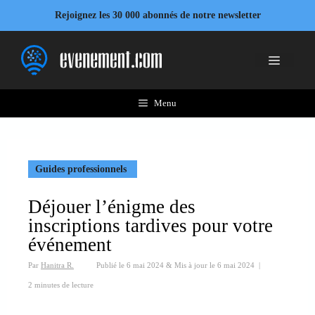
Aller
Rejoignez les 30 000 abonnés de notre newsletter
au
contenu
Menu
Menu
Guides professionnels
Déjouer l’énigme des
inscriptions tardives pour votre
événement
Par
Hanitra R.
Publié le
6 mai 2024
&
Mis à jour le
6 mai 2024
|
2 minutes de lecture