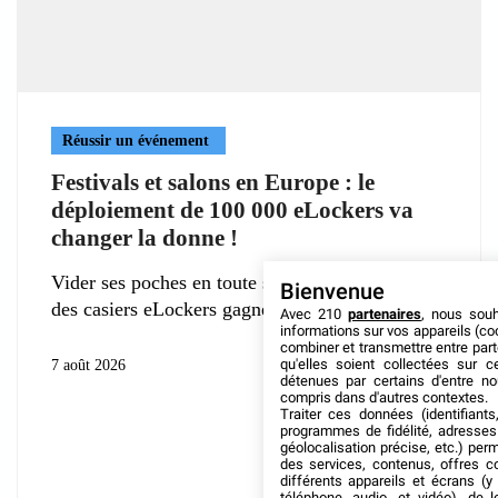
Réussir un événement
Festivals et salons en Europe : le
déploiement de 100 000 eLockers va
changer la donne !
Vider ses poches en toute sécurité : la déferlante
Bienvenue
des casiers eLockers gagne
Avec 210
partenaires
, nous sou
informations sur vos appareils (coo
combiner et transmettre entre par
qu'elles soient collectées sur 
7 août 2026
détenues par certains d'entre no
compris dans d'autres contextes.
Traiter ces données (identifiants
programmes de fidélité, adresses 
géolocalisation précise, etc.) per
des services, contenus, offres c
différents appareils et écrans (y
téléphone, audio, et vidéo), de l