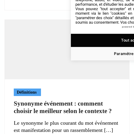
performance, et d'étudier les audi
Vous pouvez "tout accepter" et r
moment via le lien "cookies" en
"paramétrer des choix" détaillés e
soumis au consentement. Vos choix
powered 
Tout a
Paramétrer
Définitions
Synonyme événement : comment
choisir le meilleur selon le contexte ?
Le synonyme le plus courant du mot événement
est manifestation pour un rassemblement