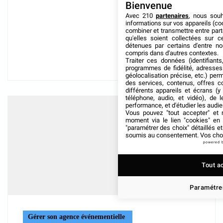
Bienvenue
Avec 210
partenaires
, nous sou
informations sur vos appareils (coo
combiner et transmettre entre par
qu'elles soient collectées sur 
détenues par certains d'entre no
compris dans d'autres contextes.
Traiter ces données (identifiants
programmes de fidélité, adresses 
géolocalisation précise, etc.) per
des services, contenus, offres c
différents appareils et écrans (y
téléphone, audio, et vidéo), de l
performance, et d'étudier les audi
Vous pouvez "tout accepter" et r
moment via le lien "cookies" en
"paramétrer des choix" détaillés e
soumis au consentement. Vos choix
powered 
Tout a
Paramétrer
Gérer son agence événementielle