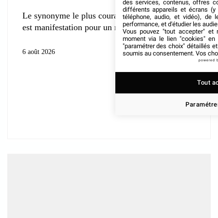
des services, contenus, offres c
différents appareils et écrans (y
Le synonyme le plus courant du mot événement
téléphone, audio, et vidéo), de l
performance, et d'étudier les audi
est manifestation pour un rassemblement
Vous pouvez "tout accepter" et r
moment via le lien "cookies" en
"paramétrer des choix" détaillés e
6 août 2026
soumis au consentement. Vos choix
powered 
Tout a
Paramétrer