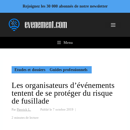
Aller
Rejoignez les 30 000 abonnés de notre newsletter
au
contenu
Menu
Menu
Etudes et dossiers
Guides professionnels
Les organisateurs d’événements
tentent de se protéger du risque
de fusillade
Par
Pierrick L.
Publié le
7 octobre 2019
|
2 minutes de lecture