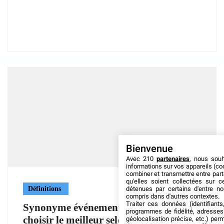
Bienvenue
Avec 210
partenaires
, nous sou
informations sur vos appareils (coo
combiner et transmettre entre par
qu'elles soient collectées sur 
détenues par certains d'entre no
Définitions
compris dans d'autres contextes.
Traiter ces données (identifiants
Synonyme événement : comment
programmes de fidélité, adresses 
choisir le meilleur selon le contexte ?
géolocalisation précise, etc.) per