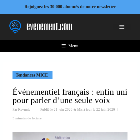
Aller
Rejoignez les 30 000 abonnés de notre newsletter
au
contenu
Menu
Menu
Tendances MICE
Événementiel français : enfin uni
pour parler d’une seule voix
Par
Kevunie
Publié le
21 juin 2026
&
Mis à jour le
22 juin 2026
|
3 minutes de lecture