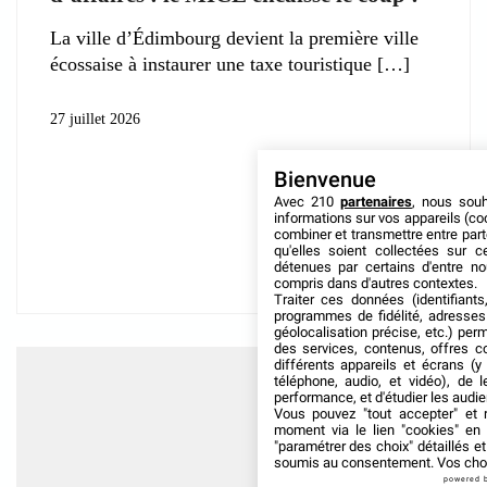
La ville d’Édimbourg devient la première ville
écossaise à instaurer une taxe touristique
27 juillet 2026
Bienvenue
Avec 210
partenaires
, nous sou
informations sur vos appareils (coo
combiner et transmettre entre par
qu'elles soient collectées sur 
détenues par certains d'entre no
compris dans d'autres contextes.
Traiter ces données (identifiants
programmes de fidélité, adresses 
géolocalisation précise, etc.) per
des services, contenus, offres c
différents appareils et écrans (y
téléphone, audio, et vidéo), de l
performance, et d'étudier les audi
Vous pouvez "tout accepter" et r
moment via le lien "cookies" en
"paramétrer des choix" détaillés e
soumis au consentement. Vos choix
powered 